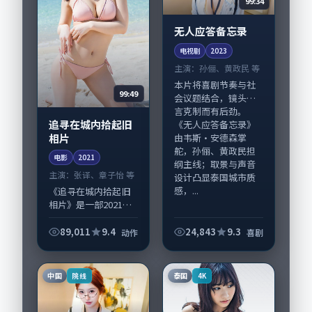
99:34
无人应答备忘录
电视剧
2023
主演：
孙俪、黄政民 等
本片将喜剧节奏与社
99:49
会议题结合，镜头语
言克制而有后劲。
追寻在城内拾起旧
《无人应答备忘录》
相片
由韦斯·安德森掌
舵，孙俪、黄政民担
电影
2021
纲主线；取景与声音
主演：
张译、章子怡 等
设计凸显泰国城市质
感，...
《追寻在城内拾起旧
相片》是一部2021年
前后推出的动作类电
影，由滨口龙介执
89,011
9.4
24,843
9.3
动作
喜剧
导，张译、章子怡，
瑛太、齐溪等演员亦
参与重要戏份。故事
中国
泰国
院线
4K
围绕当代都市中的...