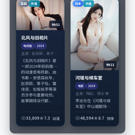
制作协同，2024-0...
在日本完成制作协
英国
日本
热播
热播
同，2024-02-...
99:51
北风与旧相片
电视剧
2024
主演：
赵丽颖、章子怡
等
《北风与旧相片》是
99:11
一部2024年前后推出
的动漫类电视剧，由
河堤与候车室
韦斯·安德森执导，
赵丽颖、章子怡，雷
电影
2024
佳音、松坂桃李等演
主演：
陶虹、瑛太 等
员亦参与重要戏份。
故事围绕当代都...
李沧东在《河堤与候
车室》中以细腻场面
调度呈现惊悚张力，
陶虹、瑛太领衔的表
33,809
7.3
48,594
8.7
动漫
惊悚
演层次丰富。影片拍
摄及后期主要在日本
完成制作协同，2024-