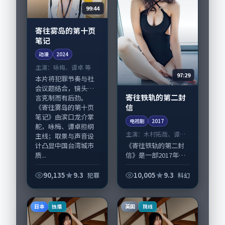
99:44
寄往雾岛的第十页
笔记
动漫
2024
主演：
咏梅、谭卓 等
97:29
本片将犯罪节奏与社
会议题结合，镜头语
寄往铁轨的第二封
言克制而有后劲。
信
《寄往雾岛的第十页
笔记》由滨口龙介掌
电视剧
2017
舵，咏梅、谭卓担纲
主演：
木村拓哉、谭卓
主线；取景与声音设
等
计凸显中国台湾城市
《寄往铁轨的第二封
质...
信》是一部2017年前
后推出的科幻类电视
剧，由庵野秀明执
90,135
9.3
10,005
9.3
犯罪
科幻
导，木村拓哉、谭
卓，周冬雨、胡歌等
演员亦参与重要戏
日本
英国
独播
院线
份。故事围绕当代都
市...