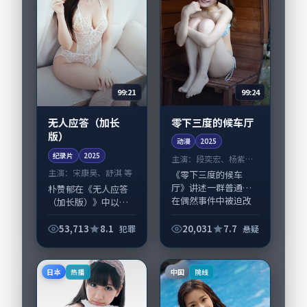
99:24
99:21
零下三度的候车厅
无人应答（加长
版）
动漫
2025
纪录片
2025
主演：
段奕宏、杨紫琼
等
主演：
宋康昊、舒淇 等
《零下三度的候车
厅》讲述一群普通人
朴赞郁在《无人应答
在偶然事件中被迫改
（加长版）》中以细
写人生轨迹的故事，
腻场面调度呈现犯罪
悬疑类型元素服务于
张力，宋康昊、舒淇
53,713
8.1
20,031
7.7
犯罪
悬疑
人物刻画而非噱头。
领衔的表演层次丰
导演丹尼·博伊尔擅
富。影片拍摄及后期
长留白叙事，段奕
主要在泰国完成制作
日本
中国
热播
院线
宏、...
协同，2025-05...