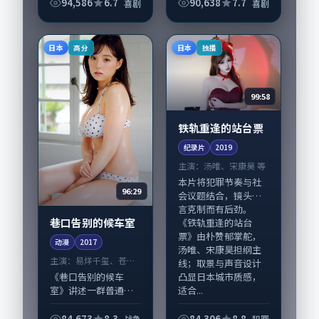
《站台迂回的旧相
毕赣执导，易烊千
94,586
6.7
90,638
7.7
喜剧
喜剧
片》由陈凯歌掌舵，
玺、杨幂，瑛太、宋
刘亚仁、舒淇担纲主
佳等演员亦参与重要
线；取景与声音设计
戏份。故事围绕当代
日本
日本
高分
独播
凸显韩国城市质感，
都市中的抉择与救...
适合...
99:58
铁轨重逢的站台票
纪录片
2019
主演：
汤唯、宋康昊 等
本片将犯罪节奏与社
96:29
会议题结合，镜头语
言克制而有后劲。
巷口告别的候车室
《铁轨重逢的站台
票》由朴赞郁掌舵，
动漫
2017
汤唯、宋康昊担纲主
主演：
易烊千玺、苍井
线；取景与声音设计
优 等
凸显日本城市质感，
《巷口告别的候车
适合...
室》讲述一群普通人
在偶然事件中被迫改
写人生轨迹的故事，
84,673
8.3
84,306
8.8
战争
犯罪