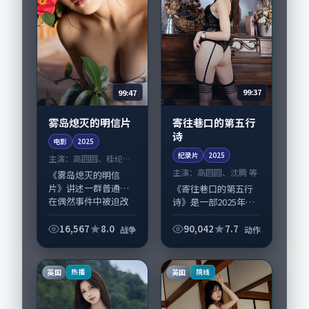
99:47
99:37
雾岛熄灭的明信片
寄往巷口的第五行
诗
电影
2025
纪录片
2025
主演：
高圆圆、桂纶镁
等
主演：
高圆圆、沈腾 等
《雾岛熄灭的明信
片》讲述一群普通人
《寄往巷口的第五行
在偶然事件中被迫改
诗》是一部2025年前
写人生轨迹的故事，
后推出的动作类纪录
战争类型元素服务于
片，由文牧野执导，
16,567
8.0
90,042
7.7
战争
动作
人物刻画而非噱头。
高圆圆、沈腾，赵丽
导演朴赞郁擅长留白
颖、任素汐等演员亦
叙事，高圆圆、桂纶
参与重要戏份。故事
英国
英国
热播
院线
镁...
围绕当代都市中...