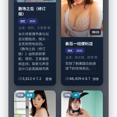
散场之后（修订
版）
综艺
2025
主演：
蒋欣、王景春 等
99:23
本片将爱情节奏与社
会议题结合，镜头语
最后一班便利店
言克制而有后劲。
《散场之后（修订
综艺
2025
版）》由陈凯歌掌
主演：
桂纶镁、舒淇 等
舵，蒋欣、王景春担
若想了解美国合拍语
纲主线；取景与声音
境下的惊悚表达，
设计凸显英国城市质
《最后一班便利店》
感，适...
值得关注：剧情侧重
3,812
7.2
66,439
8.7
爱情
惊悚
人物动机与生活细节
的咬合，桂纶镁、舒
淇与配角群戏并重。
中国
中国
独播
4K
影片2025年面世后...