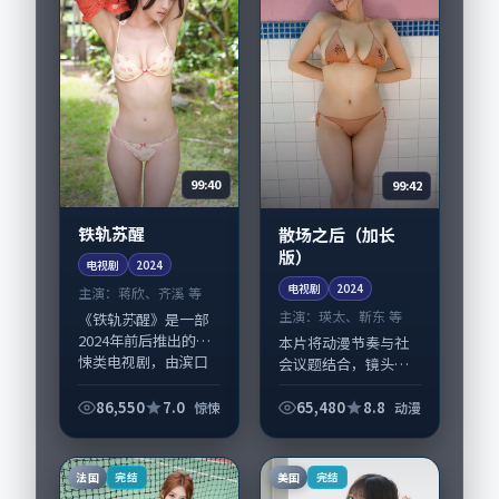
99:40
99:42
铁轨苏醒
散场之后（加长
版）
电视剧
2024
电视剧
2024
主演：
蒋欣、齐溪 等
主演：
瑛太、靳东 等
《铁轨苏醒》是一部
2024年前后推出的惊
本片将动漫节奏与社
悚类电视剧，由滨口
会议题结合，镜头语
龙介执导，蒋欣、齐
言克制而有后劲。
溪，段奕宏、周冬雨
《散场之后（加长
86,550
7.0
65,480
8.8
惊悚
动漫
等演员亦参与重要戏
版）》由毕赣掌舵，
份。故事围绕当代都
瑛太、靳东担纲主
市中的抉择与救...
线；取景与声音设计
法国
美国
完结
完结
凸显英国城市质感，