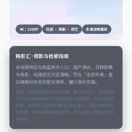
4K / 1080P
日剧 · 韩剧 · 综艺
多端流畅播放
韩影汇 · 观影与检索指南
本站按地区与类型拆分入口：国产港台、日韩剧集
与电影、动漫综艺分区清晰；可在「全部片库」里
切换题材标签并配合排序，缩小选片范围。
锁定「免费日韩影视在线观看」需求的观众，可在韩影
汇浏览日剧韩剧综艺动漫热播与口碑条目：支持关键词
检索、题材筛选及最新/最热/评分排序，手机与电脑均
可点播；片库说明随剧目更新，便于追剧与重温东亚影
视内容。