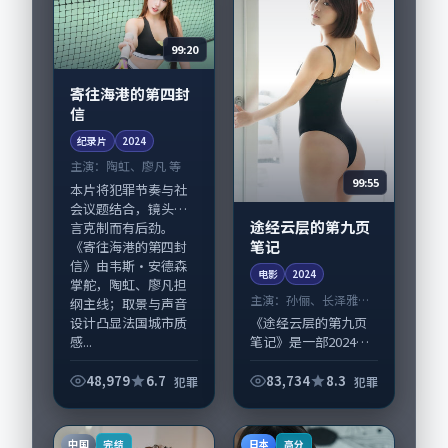
适合偏...
99:20
寄往海港的第四封
信
纪录片
2024
主演：
陶虹、廖凡 等
99:55
本片将犯罪节奏与社
会议题结合，镜头语
途经云层的第九页
言克制而有后劲。
笔记
《寄往海港的第四封
信》由韦斯·安德森
电影
2024
掌舵，陶虹、廖凡担
主演：
孙俪、长泽雅美
纲主线；取景与声音
等
设计凸显法国城市质
《途经云层的第九页
感...
笔记》是一部2024年
前后推出的犯罪类电
影，由郭帆执导，孙
48,979
6.7
83,734
8.3
犯罪
犯罪
俪、长泽雅美，黄
渤、孔刘等演员亦参
与重要戏份。故事围
中国
日本
完结
高分