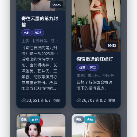
99:25
寄往云层的第九封
信
电影
2025
主演：
长泽雅美、苍井
99:53
优 等
《寄往云层的第九封
信》是一部2025年前
橱窗重逢的红绿灯
后推出的惊悚类电
影，由郭帆执导，长
动漫
2025
泽雅美、苍井优，王
主演：
古天乐、孙俪 等
景春、胡歌等演员亦
若想了解英国合拍语
参与重要戏份。故事
境下的爱情表达，
围绕当代都市中的...
《橱窗重逢的红绿
灯》值得关注：剧情
33,651
6.7
26,707
9.2
惊悚
爱情
侧重人物动机与生活
细节的咬合，古天
乐、孙俪与配角群戏
泰国
美国
高分
完结
并重。影片2025年面
世...