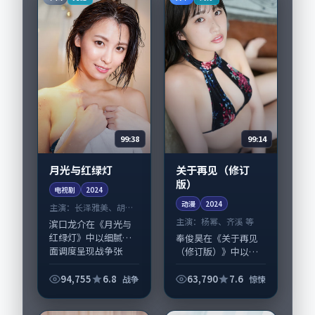
绕当代都市中的抉...
99:38
99:14
月光与红绿灯
关于再见（修订
版）
电视剧
2024
动漫
2024
主演：
长泽雅美、胡歌
等
主演：
杨幂、齐溪 等
滨口龙介在《月光与
红绿灯》中以细腻场
奉俊昊在《关于再见
面调度呈现战争张
（修订版）》中以细
力，长泽雅美、胡歌
腻场面调度呈现惊悚
领衔的表演层次丰
张力，杨幂、齐溪领
94,755
6.8
63,790
7.6
战争
惊悚
富。影片拍摄及后期
衔的表演层次丰富。
主要在中国大陆完成
影片拍摄及后期主要