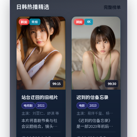
日韩热播精选
完整榜单
韩国
韩国
完结
4K
99:15
99:30
站台迂回的旧相片
迟到的信备忘录
电视剧
2021
电影
2023
主演：
刘亚仁、舒淇 等
主演：
易烊千玺、杨幂
等
本片将喜剧节奏与社
《迟到的信备忘录》
会议题结合，镜头语
是一部2023年前后推
言克制而有后劲。
出的喜剧类电影，由