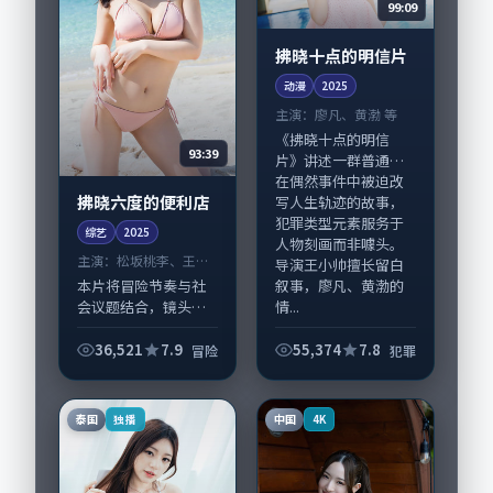
99:09
拂晓十点的明信片
动漫
2025
主演：
廖凡、黄渤 等
《拂晓十点的明信
93:39
片》讲述一群普通人
在偶然事件中被迫改
拂晓六度的便利店
写人生轨迹的故事，
犯罪类型元素服务于
综艺
2025
人物刻画而非噱头。
主演：
松坂桃李、王景
导演王小帅擅长留白
春 等
叙事，廖凡、黄渤的
本片将冒险节奏与社
情...
会议题结合，镜头语
言克制而有后劲。
《拂晓六度的便利
36,521
7.9
55,374
7.8
冒险
犯罪
店》由贾樟柯掌舵，
松坂桃李、王景春担
纲主线；取景与声音
泰国
中国
独播
4K
设计凸显日本城市质
感，...