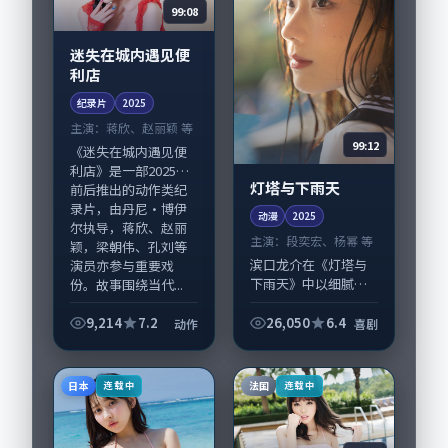
99:08
迷失在城内遇见便
利店
纪录片
2025
主演：
蒋欣、赵丽颖 等
99:12
《迷失在城内遇见便
利店》是一部2025年
灯塔与下雨天
前后推出的动作类纪
录片，由丹尼·博伊
动漫
2025
尔执导，蒋欣、赵丽
主演：
段奕宏、杨幂 等
颖，梁朝伟、孔刘等
滨口龙介在《灯塔与
演员亦参与重要戏
下雨天》中以细腻场
份。故事围绕当代...
面调度呈现喜剧张
力，段奕宏、杨幂领
9,214
7.2
26,050
6.4
动作
喜剧
衔的表演层次丰富。
影片拍摄及后期主要
在美国完成制作协
日本
法国
连载中
连载中
同，2025-07-1...