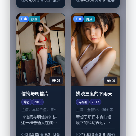
战争类型元素服务于
人物刻画而非噱头。
导演宁浩擅长留白叙
日本
日本
独播
高分
事，易烊千玺、苍井
优...
99:03
99:05
信笺与明信片
拂晓三度的下雨天
综艺
2016
电视剧
2017
主演：
易烊千玺、章子
主演：
全智贤、汤唯 等
怡 等
《信笺与明信片》讲
若想了解日本合拍语
述一群普通人在偶然
境下的科幻表达，
事件中被迫改写人生
《拂晓三度的下雨
轨迹的故事，战争类
天》值得关注：剧情
83,585
9.2
77,633
8.9
战争
科幻