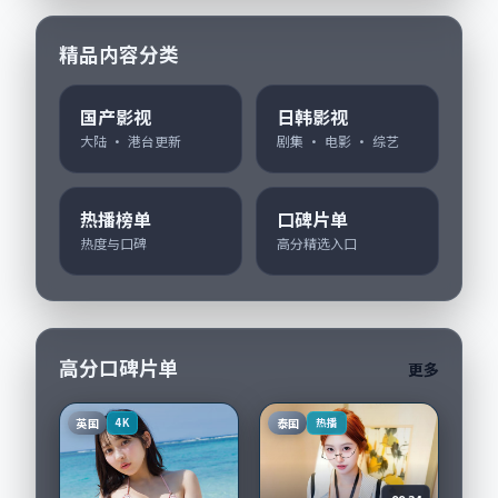
精品内容分类
国产影视
日韩影视
大陆 · 港台更新
剧集 · 电影 · 综艺
热播榜单
口碑片单
热度与口碑
高分精选入口
高分口碑片单
更多
英国
泰国
4K
热播