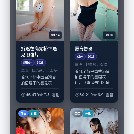
99:32
99:19
雾岛告别
折返在高架桥下遇
见明信片
综艺
2025
纪录片
2025
主演：
赵丽颖、松坂桃
李 等
主演：
桂纶镁、瑛太 等
若想了解中国香港合
拍语境下的喜剧表
若想了解中国台湾合
达，《雾岛告别》值
拍语境下的喜剧表
得关注：剧情侧重人
达，《折返在高架桥
物动机与生活细节的
下遇见明信片》值得
46,478
7.5
50,219
6.9
喜剧
喜剧
咬合，赵丽颖、松坂
关注：剧情侧重人物
桃李与配角群戏并
动机与生活细节的咬
重。影片2025年面
合，桂纶镁、瑛太与
日本
美国
独播
杜比
世...
配角群戏并重。影片
2...