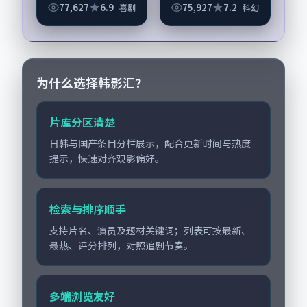
《寄往路口的第九封
77,627
6.9
75,927
7.2
喜剧
科幻
信》由朴赞郁掌舵，
黄渤、蒋欣担纲主
线；取景与声音设计
凸显韩国城市质感，
适合...
为什么选择韩影汇？
片库分区清楚
日韩与国产条目分栏展示，配合更新时间与热度
提示，快速对齐观影偏好。
检索与排序顺手
支持片名、演员及题材关键词；列表可按最新、
最热、评分排列，对照追剧节奏。
多端浏览友好