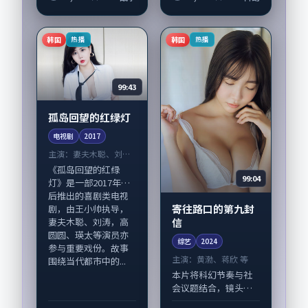
型元素服务于人物刻
侧重人物动机与生活
画而非噱头。导演是
细节的咬合，全智
枝裕和擅长留白叙
贤、汤唯与配角群戏
韩国
韩国
热播
热播
事，易烊千玺、章子
并重。影片2017年面
怡...
世...
99:43
孤岛回望的红绿灯
电视剧
2017
主演：
妻夫木聪、刘涛
等
《孤岛回望的红绿
99:04
灯》是一部2017年前
后推出的喜剧类电视
寄往路口的第九封
剧，由王小帅执导，
信
妻夫木聪、刘涛，高
圆圆、瑛太等演员亦
综艺
2024
参与重要戏份。故事
主演：
黄渤、蒋欣 等
围绕当代都市中的...
本片将科幻节奏与社
会议题结合，镜头语
言克制而有后劲。