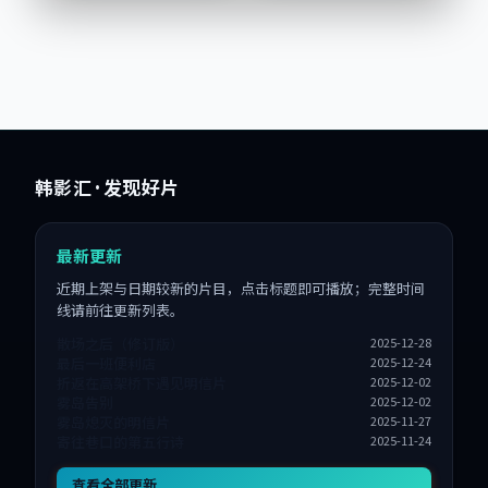
02-03纳...
韩影汇
· 发现好片
最新更新
近期上架与日期较新的片目，点击标题即可播放；完整时间
线请前往更新列表。
散场之后（修订版）
2025-12-28
最后一班便利店
2025-12-24
折返在高架桥下遇见明信片
2025-12-02
雾岛告别
2025-12-02
雾岛熄灭的明信片
2025-11-27
寄往巷口的第五行诗
2025-11-24
查看全部更新