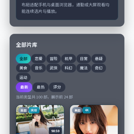
布局适配手机与桌面浏览器，通勤或大屏观看均
能连续选片与播放。
全部片库
全部
恋爱
冒险
机甲
日常
悬疑
美食
音乐
武侠
科幻
魔法
奇幻
运动
最新
最热
评分
当前类型共
100
部，展示前
24
部
英国
美国
完结
4K
98:59