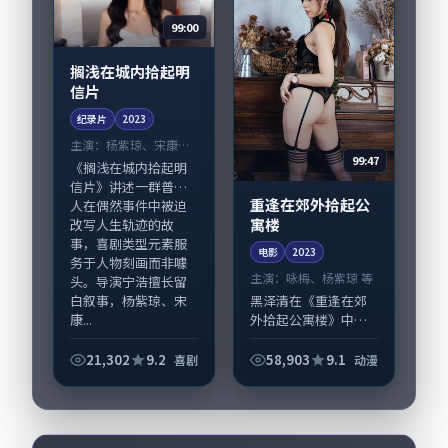
99:00
搁浅在城内拾起明
信片
纪录片
2023
主演：
杨紫琼、宋康昊
99:47
等
《搁浅在城内拾起明
信片》讲述一群普通
重逢在郊外拾起公
人在偶然事件中被迫
寓楼
改写人生轨迹的故
事，喜剧类型元素服
电影
2023
务于人物刻画而非噱
主演：
咏梅、杨紫琼 等
头。导演宁浩擅长留
白叙事，杨紫琼、宋
黑泽清在《重逢在郊
康...
外拾起公寓楼》中以
细腻场面调度呈现动
漫张力，咏梅、杨紫
21,302
9.2
58,903
9.1
喜剧
动漫
琼领衔的表演层次丰
富。影片拍摄及后期
主要在韩国完成制作
协同，2023-1...