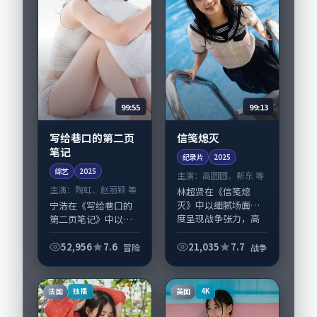
99:55
99:13
写给巷口的第二页
信笺熄灭
笔记
纪录片
2025
综艺
2025
主演：
高圆圆、靳东 等
主演：
陶虹、赵丽颖 等
林超贤在《信笺熄
灭》中以细腻场面调
宁浩在《写给巷口的
度呈现战争张力，高
第二页笔记》中以细
圆圆、靳东领衔的表
腻场面调度呈现冒险
演层次丰富。影片拍
张力，陶虹、赵丽颖
52,956
7.6
21,035
7.7
冒险
战争
摄及后期主要在中国
领衔的表演层次丰
大陆完成制作协同，
富。影片拍摄及后期
2025-02-22...
主要在日本完成制作
法国
英国
独播
4K
协同，2025-03...