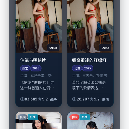
99:03
99:53
信笺与明信片
橱窗重逢的红绿灯
综艺
2016
动漫
2025
主演：
易烊千玺、章子
主演：
古天乐、孙俪 等
怡 等
《信笺与明信片》讲
若想了解英国合拍语
述一群普通人在偶然
境下的爱情表达，
事件中被迫改写人生
《橱窗重逢的红绿
轨迹的故事，战争类
灯》值得关注：剧情
83,585
9.2
26,707
9.2
战争
爱情
型元素服务于人物刻
侧重人物动机与生活
画而非噱头。导演是
细节的咬合，古天
枝裕和擅长留白叙
乐、孙俪与配角群戏
英国
韩国
热播
热播
事，易烊千玺、章子
并重。影片2025年面
怡...
世...